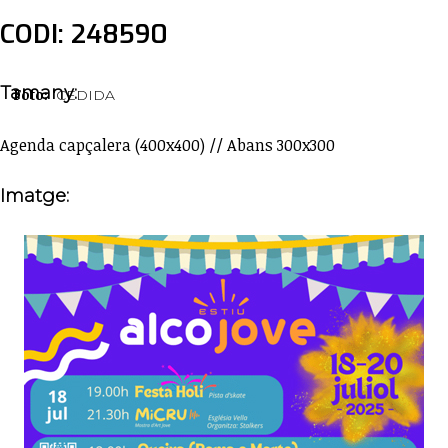
CODI: 248590
Tamany:
Foto:
CEDIDA
Agenda capçalera (400x400) // Abans 300x300
Imatge: