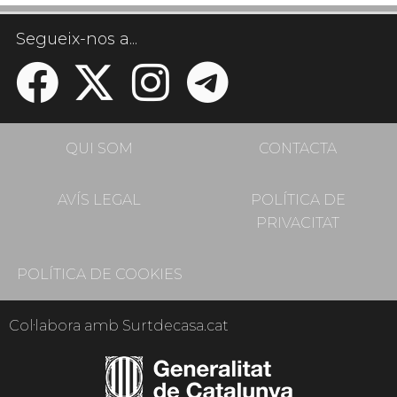
Segueix-nos a...
QUI SOM
CONTACTA
AVÍS LEGAL
POLÍTICA DE
PRIVACITAT
POLÍTICA DE COOKIES
Col·labora amb Surtdecasa.cat