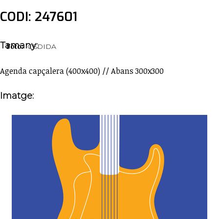
CODI: 247601
Tamany:
Foto:
CEDIDA
Agenda capçalera (400x400) // Abans 300x300
Imatge: