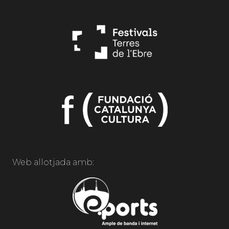
Web allotjada amb: