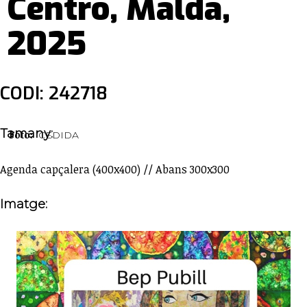
Centro, Maldà,
2025
CODI: 242718
Tamany:
Foto:
CEDIDA
Agenda capçalera (400x400) // Abans 300x300
Imatge: