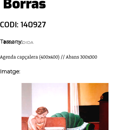
Borràs
CODI: 140927
Tamany:
Foto:
CEDIDA
Agenda capçalera (400x400) // Abans 300x300
Imatge: