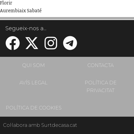
Florir
Aurembiaix Sabaté
Segueix-nos a...
QUI SOM
CONTACTA
AVÍS LEGAL
POLÍTICA DE
PRIVACITAT
POLÍTICA DE COOKIES
Col·labora amb Surtdecasa.cat