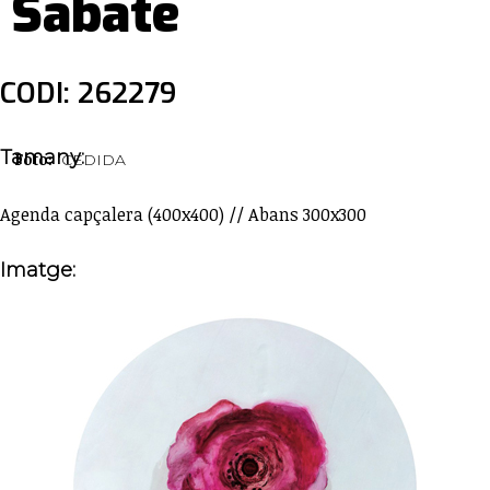
Sabaté
CODI: 262279
Tamany:
Foto:
CEDIDA
Agenda capçalera (400x400) // Abans 300x300
Imatge: