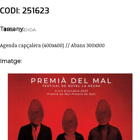
CODI: 251623
Tamany:
Foto:
CEDIDA
Agenda capçalera (400x400) // Abans 300x300
Imatge: