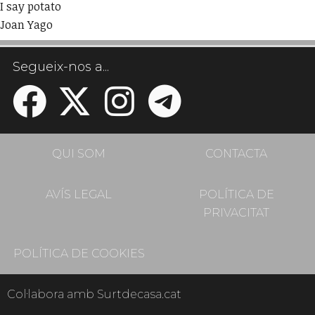
I say potato
Joan Yago
Segueix-nos a...
QUI SOM
CONTACTA
AVÍS LEGAL
POLÍTICA DE
PRIVACITAT
POLÍTICA DE COOKIES
Col·labora amb Surtdecasa.cat