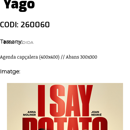
Yago
CODI: 260060
Tamany:
Foto:
CEDIDA
Agenda capçalera (400x400) // Abans 300x300
Imatge: