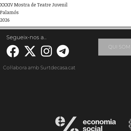
XXXIV Mostra de Teatre Juvenil
Palamós
2026
Segueix-nos a...
QUI SOM
Col·labora amb Surtdecasa.cat