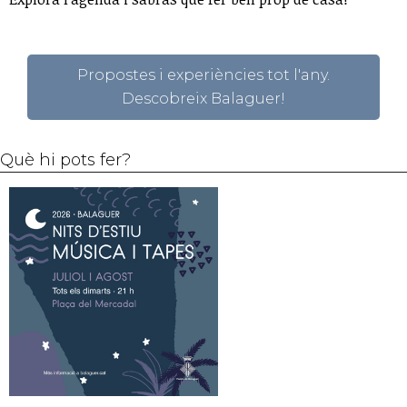
Propostes i experiències tot l'any.
Descobreix Balaguer!
Què hi pots fer?