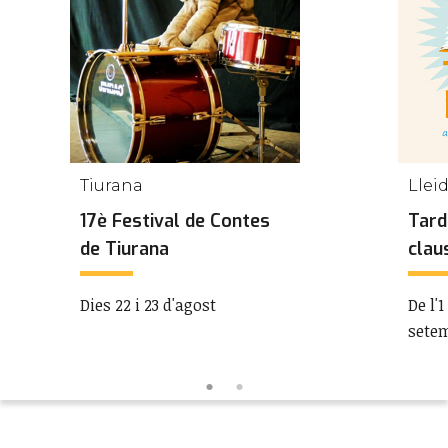
Tiurana
Llei
17è Festival de Contes
Tard
de Tiurana
clau
Dies 22 i 23 d'agost
De l'1
sete