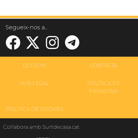
Segueix-nos a...
QUI SOM
CONTACTA
AVÍS LEGAL
POLÍTICA DE
PRIVACITAT
POLÍTICA DE COOKIES
Col·labora amb Surtdecasa.cat