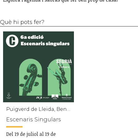
Què hi pots fer?
Puigverd de Lleida, Benavent de Segrià, Seròs, Massalcoreig, Almenar, Vilanova de la Barca, Montoliu de Lleida, Aitona
Escenaris Singulars
Del 19 de juliol al 19 de