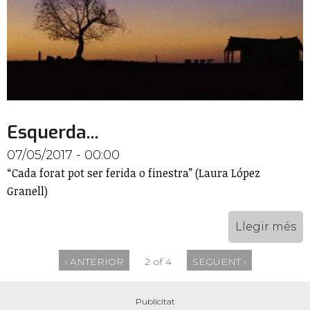
Esquerda...
07/05/2017 - 00:00
“Cada forat pot ser ferida o finestra” (Laura López
Granell)
Llegir més
‹ ANTERIOR
2 of 4
SEGÜENT ›