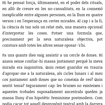
Hi he pensat força, últimament, en el poder dels rituals,
en allò de creure en les no-casualitats, en la connexió
inexplicable entre algunes persones, en la llum en quatre
versos i en l'esperança en certes mirades. Al cap i a la fi,
la ciència és tan sols un relat més, una manera opcional
d'interpretar les coses. Potser una formula que,
precisament per la seva naturalesa objectiva, pot
conviure amb totes les altres sense oposar-'s'hi.
Fa uns quants dies vaig assistir a un cercle de dones. Hi
anava sense confiar-hi massa justament perquè la meva
mirada era inquisitiva. Quin remei guaridor en trauria
d'apropar-me a la naturalesa, als cicles lunars i al meu
cos juntament amb dones que no coneixia de res? Quin
sentit tenia? Segurament cap: les bruixes no existeixen i
aquestes trobades suposadament ancestrals queden ja
massa lluny d'un hipotètic feminisme postmodern. Com
podia caçar tot aquell despropòsit teatral amb la darrera