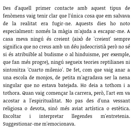
Des d'aquell primer contacte amb aquest tipus de
fenòmens vaig tenir clar que l'única cosa que em salvava
de la realitat era fugir-ne. Aquests dies ho noto
especialment: només la màgia m'ajuda a escapar-me. A
casa meva ningú és creient (això de 'creient' sempre
significa que no creus amb un déu judeocristià però no sé
si és atribuïble al budisme o al hinduisme, per exemple,
que fan més progre), ningú segueix teories reptilianes ni
sintonitza 'Cuarto milenio'. De fet, com que vaig anar a
una escola de monjos, de petita m'agradava ser la nena
singular que no estava batejada. Ho deia a tothom i a
tothora. Quan vaig començar la carrera, però, l'art em va
acostar a l'espiritualitat. No pas des d'una vessant
religiosa o devota, sinó més aviat artística o estètica.
Escoltar i interpretar llegendes m'entretenia.
Suggestionar-me m'emocionava.