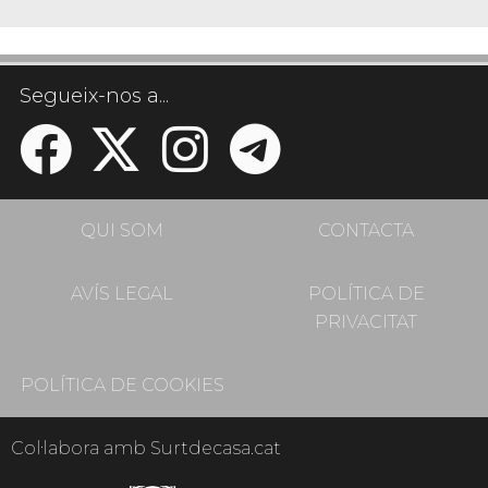
Segueix-nos a...
QUI SOM
CONTACTA
AVÍS LEGAL
POLÍTICA DE
PRIVACITAT
POLÍTICA DE COOKIES
Col·labora amb Surtdecasa.cat