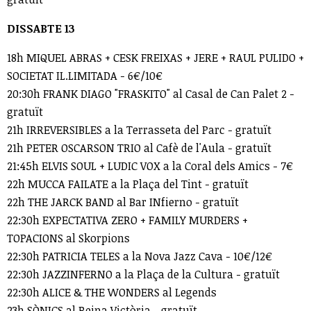
DISSABTE 13
18h MIQUEL ABRAS + CESK FREIXAS + JERE + RAUL PULIDO +
SOCIETAT IL.LIMITADA - 6€/10€
20:30h FRANK DIAGO "FRASKITO" al Casal de Can Palet 2 -
gratuït
21h IRREVERSIBLES a la Terrasseta del Parc - gratuït
21h PETER OSCARSON TRIO al Cafè de l'Aula - gratuït
21:45h ELVIS SOUL + LUDIC VOX a la Coral dels Amics - 7€
22h MUCCA FAILATE a la Plaça del Tint - gratuït
22h THE JARCK BAND al Bar INfierno - gratuït
22:30h EXPECTATIVA ZERO + FAMILY MURDERS +
TOPACIONS al Skorpions
22:30h PATRICIA TELES a la Nova Jazz Cava - 10€/12€
22:30h JAZZINFERNO a la Plaça de la Cultura - gratuït
22:30h ALICE & THE WONDERS al Legends
23h SÒNICS al Reina Victòria - gratuït