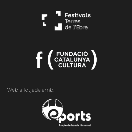
Web allotjada amb: