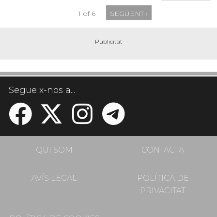
1 of 6
SEGÜENT ›
Segueix-nos a...
QUI SOM
CONTACTA
AVÍS LEGAL
POLÍTICA DE
PRIVACITAT