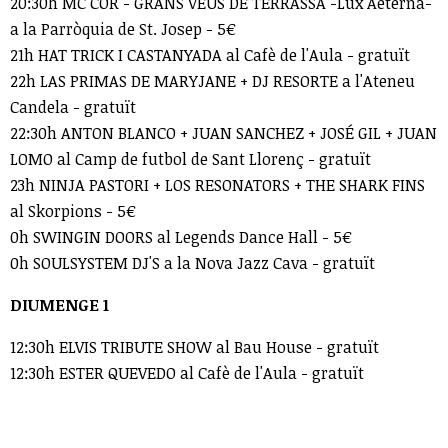
20:30h MC COR - GRANS VEUS DE TERRASSA -Lux Aeterna-
a la Parròquia de St. Josep - 5€
21h HAT TRICK I CASTANYADA al Cafè de l'Aula - gratuït
22h LAS PRIMAS DE MARYJANE + DJ RESORTE a l'Ateneu
Candela - gratuït
22:30h ANTON BLANCO + JUAN SANCHEZ + JOSÉ GIL + JUAN
LOMO al Camp de futbol de Sant Llorenç - gratuït
23h NINJA PASTORI + LOS RESONATORS + THE SHARK FINS
al Skorpions - 5€
0h SWINGIN DOORS al Legends Dance Hall - 5€
0h SOULSYSTEM DJ'S a la Nova Jazz Cava - gratuït
DIUMENGE 1
12:30h ELVIS TRIBUTE SHOW al Bau House - gratuït
12:30h ESTER QUEVEDO al Cafè de l'Aula - gratuït