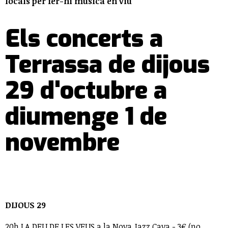
locals per fer-hi música en viu
Els concerts a
Terrassa de dijous
29 d'octubre a
diumenge 1 de
novembre
DIJOUS 29
20h LA DEU DE LES VEUS a la Nova Jazz Cava - 3€ (no