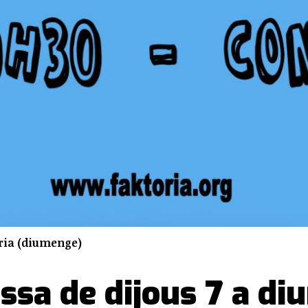
ria (diumenge)
assa de dijous 7 a d