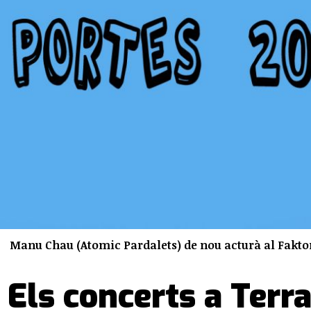
Manu Chau (Atomic Pardalets) de nou acturà al Fakto
Els concerts a Terr