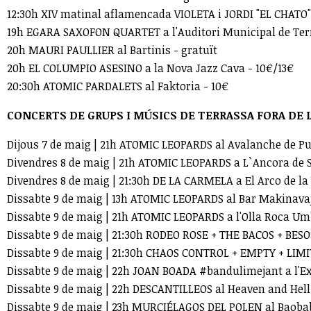
12:30h XIV matinal aflamencada VIOLETA i JORDI "EL CHATO"
19h EGARA SAXOFON QUARTET a l'Auditori Municipal de Ter
20h MAURI PAULLIER al Bartinis - gratuït
20h EL COLUMPIO ASESINO a la Nova Jazz Cava - 10€/13€
20:30h ATOMIC PARDALETS al Faktoria - 10€
CONCERTS DE GRUPS I MÚSICS DE TERRASSA FORA DE L
Dijous 7 de maig | 21h ATOMIC LEOPARDS al Avalanche de Pu
Divendres 8 de maig | 21h ATOMIC LEOPARDS a L`Ancora de S
Divendres 8 de maig | 21:30h DE LA CARMELA a El Arco de la
Dissabte 9 de maig | 13h ATOMIC LEOPARDS al Bar Makinavaj
Dissabte 9 de maig | 21h ATOMIC LEOPARDS a l'Olla Roca Umb
Dissabte 9 de maig | 21:30h RODEO ROSE + THE BACOS + BES
Dissabte 9 de maig | 21:30h CHAOS CONTROL + EMPTY + LIM
Dissabte 9 de maig | 22h JOAN BOADA #bandulimejant a l'E
Dissabte 9 de maig | 22h DESCANTILLEOS al Heaven and Hell
Dissabte 9 de maig | 23h MURCIÉLAGOS DEL POLEN al Baobab