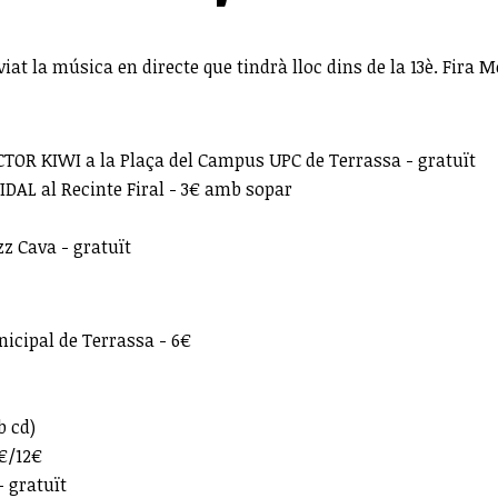
at la música en directe que tindrà lloc dins de la 13è. Fira 
OR KIWI a la Plaça del Campus UPC de Terrassa - gratuït
AL al Recinte Firal - 3€ amb sopar
 Cava - gratuït
icipal de Terrassa - 6€
b cd)
€/12€
- gratuït