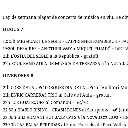
Cap de setmana plagat de concerts de música en viu. He obvi
DIJOUS 7
12:15h MIG QUART DE SEGLE + CAIPIRINHES RUMBERUS + FACT
19:30h DESAIRES + ANOTHER WAY + MIQUEL PUJADÓ + IVET VID
21h L'ÒSTIA DEL SEGLE a la República - gratuït
22h SOUL BAND AULA DE MÚSICA DE TERRASSA a la Nova Jazz
DIVENDRES 8
21h CORS DE LA UPC I ORQUESTRA DE LA UPC a l'Auditori Mun
21h ENRIC CARRERAS TRIO al Cafè de l'Aula - gratuït
22h LOS GUATEQUES al Comanou - 5€/7€
22:30h DIABLO RISING + CRASH BONES al Skorpions - 4€ (am
22:30h GILI ROMANÍ HOT JAZZ CATS a la Nova Jazz Cava - 10
23:30h LAS BALAS PERDIDAS al Saint Patricks de Parc Valles 