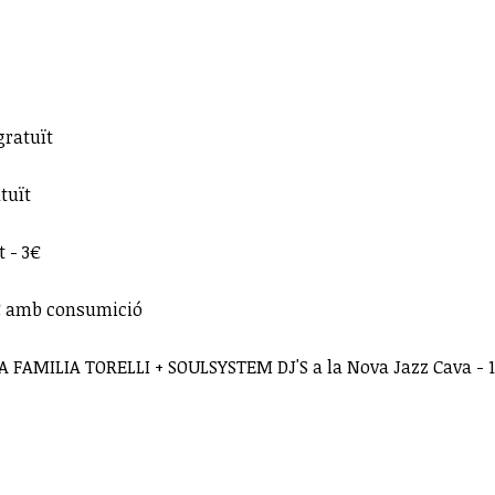
gratuït
atuït
t - 3€
 4€ amb consumició
 LA FAMILIA TORELLI + SOULSYSTEM DJ'S a la Nova Jazz Cava -