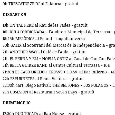
0h TRESCATORZE DJ al Faktoria - gratuït
DISSABTE 9
13h UN TAL PERE al Kau de les Fades - gratuït
18h XIII ACORDIONADA a l'Auditori Municipal de Terrassa - 
18:45h MELÒDICS al Esmut - taquillainversa
20h GALIX al Soterrani del Mercat de la Independència - gr
21h ANOTHER WAY al Cafè de l'Aula - gratuït
21h EL BERNA Y ELI + NOELIA ORTIZ al Casal de Can Can Pale
21h BELLA QUIRZE BAND al Centre Cultural Terrassa - 10€
21:30h EL CASO URKIJO + CROWS + L.O.W. al Bar Infierno -
22h ESPURNETES al Reina Victòria - gratuït
22:30h 4art. Diego Estival: THE BELTONES + LOS FULANOS +
23h OBSESION al Restaurant Seven Days - gratuït
DIUMENGE 10
12:30h DUO TOCATA al Bau House - gratuït