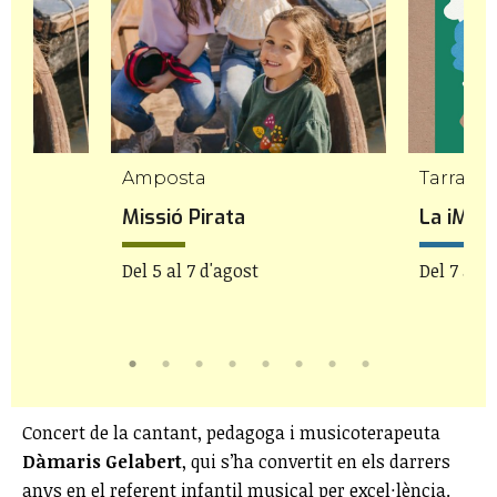
Amposta
Tarrago
Missió Pirata
La iMAG
Del 5 al 7 d'agost
Del 7 al 9
Concert de la cantant, pedagoga i musicoterapeuta
Dàmaris Gelabert
, qui s’ha convertit en els darrers
anys en el referent infantil musical per excel·lència.