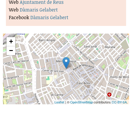
Web
Ajuntament de Reus
Web
Dàmaris Gelabert
Facebook
Dàmaris Gelabert
+
−
Leaflet
| ©
OpenStreetMap
contributors
CC-BY-SA
,