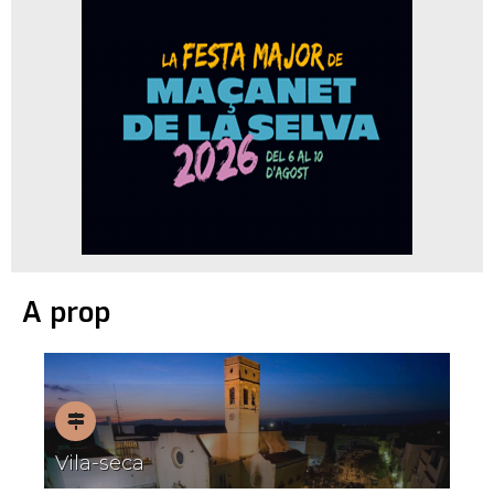
A prop
Pobles
Vila-seca
amb