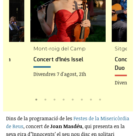
Mont-roig del Camp
Sitges
stra
Concert d'Inés Issel
Concert 
Duo
Divendres 7 d'agost, 21h
21h
Divendres
Dins de la programació de les
Festes de la Misericòrdia
de Reus
, concert de
Joan Masdéu
, qui presenta en la
seva gira d’’Innocents’ el seu nou disc en solitari