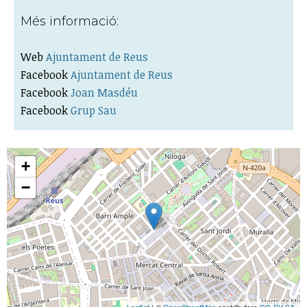
Més informació:
Web
Ajuntament de Reus
Facebook
Ajuntament de Reus
Facebook
Joan Masdéu
Facebook
Grup Sau
+
−
Leaflet
| ©
OpenStreetMap
contributors
CC-BY-SA
,