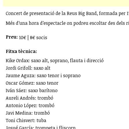
Concert de presentació de la Reus Big Band, formada per 17
Més d’una hora d’espectacle on podreu escoltar des dels r
Preu:
10€ | 8€ socis
Fitxa tècnica:
Kike Ordax: saxo alt, soprano, flauta i direcció
Jordi Grifoll: saxo alt
Jaume Aguza: saxo tenor i soprano
Oscar Gómez: saxo tenor
Iván Sáez: saxo barítono
Aureli Andrés: trombó
Antonio López: trombó
Javi Medina: trombó
Toni Chisvert: tuba
Josué García: trompeta i fliscorn