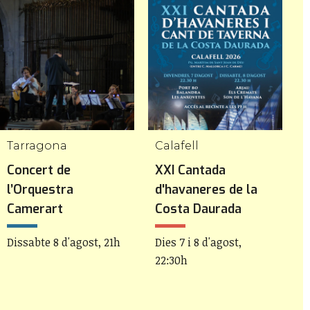
Tarragona
Calafell
L
Concert de
XXI Cantada
F
l’Orquestra
d'havaneres de la
D
Camerart
Costa Daurada
Dissabte 8 d'agost, 21h
Dies 7 i 8 d'agost,
22:30h