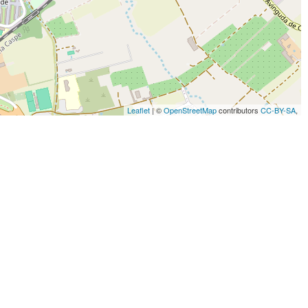
Leaflet
| ©
OpenStreetMap
contributors
CC-BY-SA
,