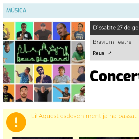
MÚSICA
,
Dissabte 27 de ge
Bravium Teatre
Reus
Concer
Ei! Aquest esdeveniment ja ha passat.