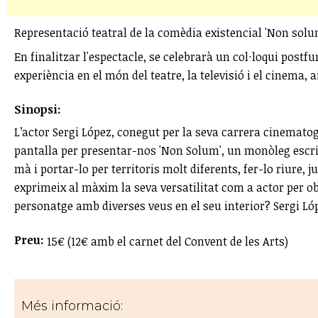
Representació teatral de la comèdia existencial 'Non solu
En finalitzar l'espectacle, se celebrarà un col·loqui postf
experiència en el món del teatre, la televisió i el cinema,
Sinopsi:
L’actor Sergi López, conegut per la seva carrera cinematogr
pantalla per presentar-nos 'Non Solum', un monòleg escrit 
mà i portar-lo per territoris molt diferents, fer-lo riure, 
exprimeix al màxim la seva versatilitat com a actor per o
personatge amb diverses veus en el seu interior? Sergi Lópe
Preu:
15€ (12€ amb el carnet del Convent de les Arts)
Més informació: