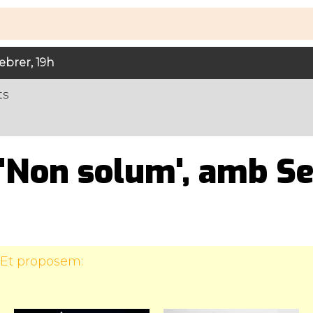
brer, 19h
ts
 'Non solum', amb Se
 Et proposem: