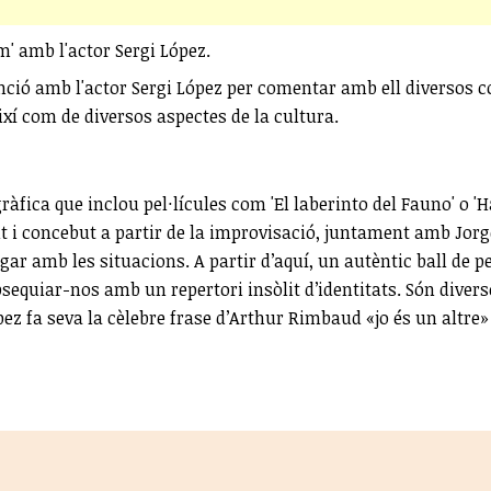
m' amb l'actor Sergi López.
unció amb l'actor Sergi López per comentar amb ell diversos con
 així com de diversos aspectes de la cultura.
àfica que inclou pel·lícules com 'El laberinto del Fauno' o 'H
i concebut a partir de la improvisació, juntament amb Jorge 
jugar amb les situacions. A partir d’aquí, un autèntic ball de
bsequiar-nos amb un repertori insòlit d’identitats. Són diver
z fa seva la cèlebre frase d’Arthur Rimbaud «jo és un altre» i