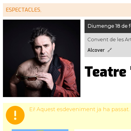
ESPECTACLES
,
Diumenge 18 de fe
Convent de les Ar
Alcover
Teatre
Ei! Aquest esdeveniment ja ha passat.