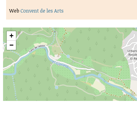
Web
Convent de les Arts
+
−