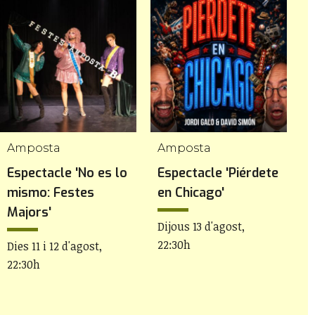
Amposta
Amposta
Espectacle 'No es lo
Espectacle 'Piérdete
E
mismo: Festes
en Chicago'
C
Majors'
Dijous 13 d'agost,
D
22:30h
2
Dies 11 i 12 d'agost,
22:30h