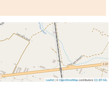
Leaflet
| ©
OpenStreetMap
contributors
CC-BY-SA
,