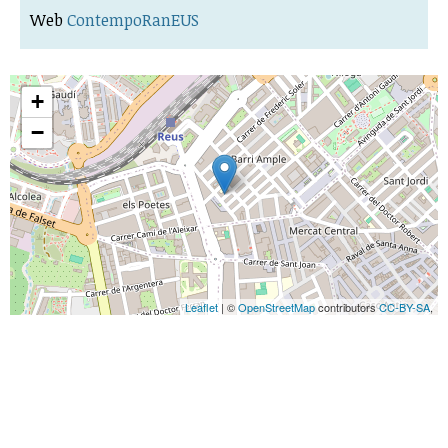
Web
ContempoRanEUS
+
−
Leaflet
| ©
OpenStreetMap
contributors
CC-BY-SA
,