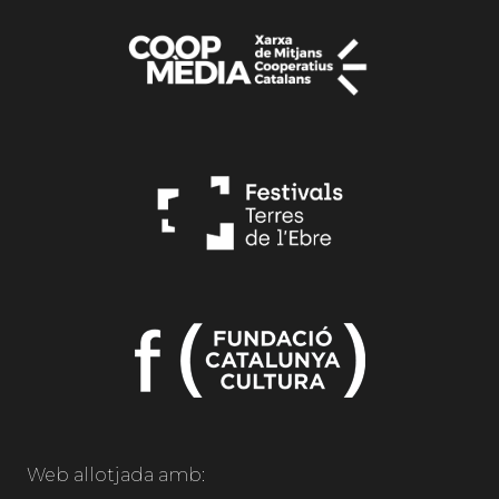
Web allotjada amb: