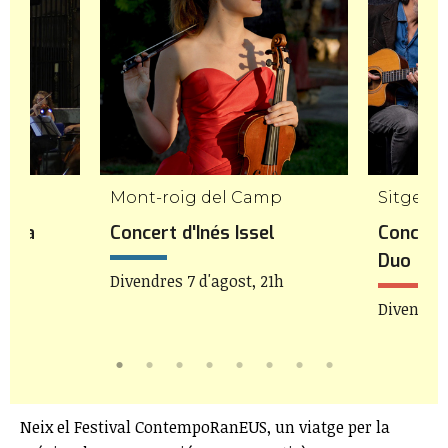
Mont-roig del Camp
Sitges
stra
Concert d'Inés Issel
Concert 
Duo
Divendres 7 d'agost, 21h
21h
Divendres
Neix el Festival ContempoRanEUS, un viatge per la