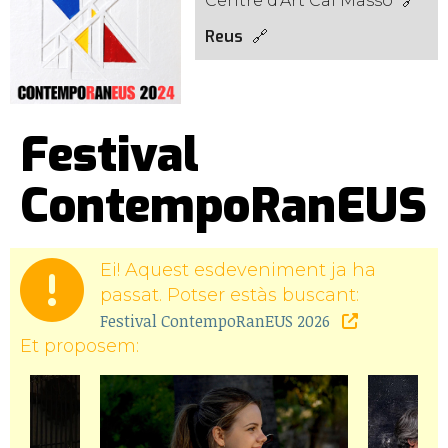
Centre d’Art Cal Massó
Reus
Festival
ContempoRanEUS
Ei! Aquest esdeveniment ja ha
passat. Potser estàs buscant:
Festival ContempoRanEUS 2026
Et proposem: