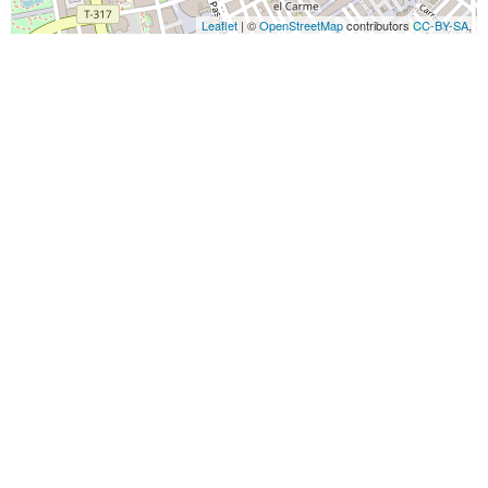
Leaflet
| ©
OpenStreetMap
contributors
CC-BY-SA
,