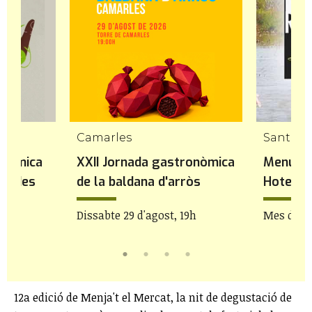
Camarles
Santa B
onòmica
XXII Jornada gastronòmica
Menú de
idades
de la baldana d'arròs
Hotel R
bre
Dissabte 29 d'agost, 19h
Mes d'ag
12a edició de Menja't el Mercat, la nit de degustació de