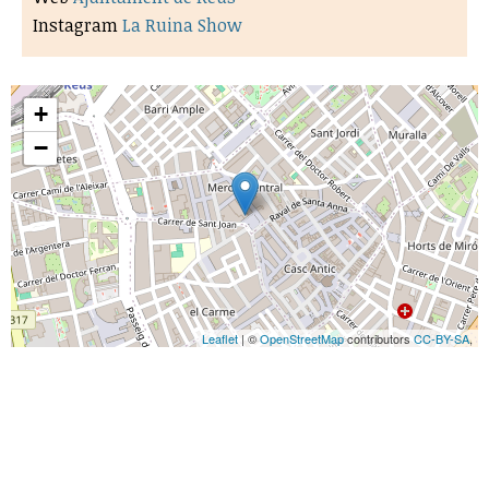
Instagram
La Ruina Show
+
−
Leaflet
| ©
OpenStreetMap
contributors
CC-BY-SA
,