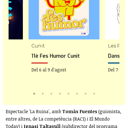
Cunit
Les Pile
11è Fes Humor Cunit
Danseu 
Del 6 al 9 d'agost
Del 7 al 9
Espectacle 'La Ruina', amb
Tomàs Fuentes
(guionista,
entre altres, de La competència (RAC1) i El Mundo
Today) i
Ignasi Taltavull
(subdirector del programa