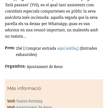
'Està passant' (TV3),
en el qual tant assistents com
convidats especials comparteixen en públic la seva
anècdota més incòmoda: aquella vegada que la seva
parella els va deixar per WhatsApp, quan es van
adormir en una reunió important, un malentès amb
un taxista…
Preu:
25€ | Comprar entrada
aquí (enllaç)
(Entrades
exhaurides)
Organitza:
Ajuntament de Reus
Més informació:
Web
Teatre Fortuny
Web
Ajuntament de Reus