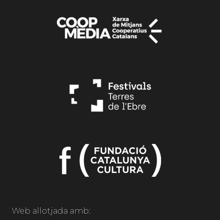
Web allotjada amb: