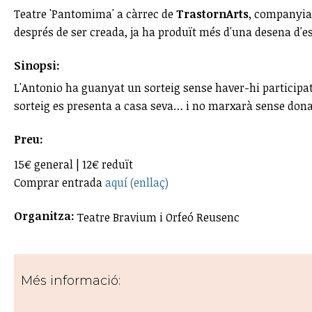
Teatre 'Pantomima' a càrrec de
TrastornArts
, companyia 
després de ser creada, ja ha produït més d'una desena d'espe
Sinopsi:
L'Antonio ha guanyat un sorteig sense haver-hi participat.
sorteig es presenta a casa seva… i no marxarà sense dona
Preu:
15€ general | 12€ reduït
Comprar entrada
aquí (enllaç)
Organitza:
Teatre Bravium i Orfeó Reusenc
Més informació: