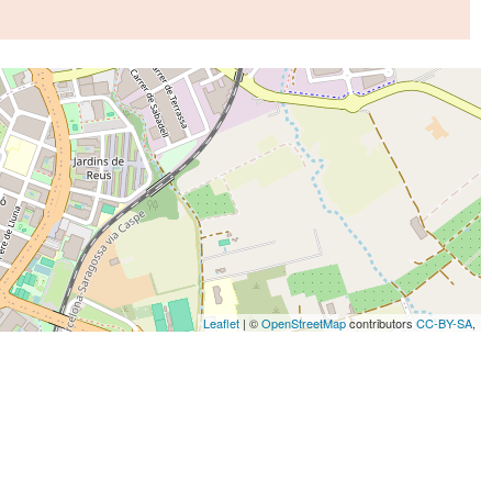
Leaflet
| ©
OpenStreetMap
contributors
CC-BY-SA
,