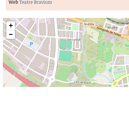
Web
Teatre Bravium
+
−