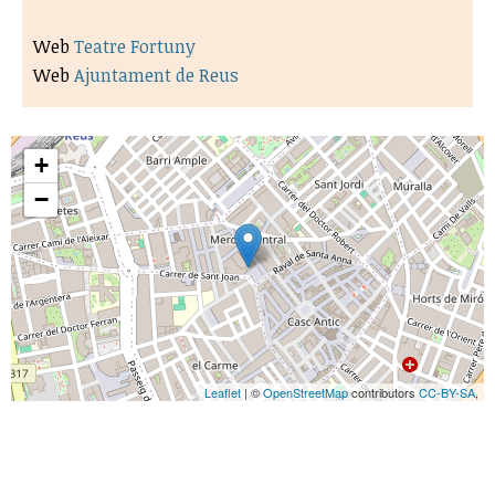
Web
Teatre Fortuny
Web
Ajuntament de Reus
+
−
Leaflet
| ©
OpenStreetMap
contributors
CC-BY-SA
,