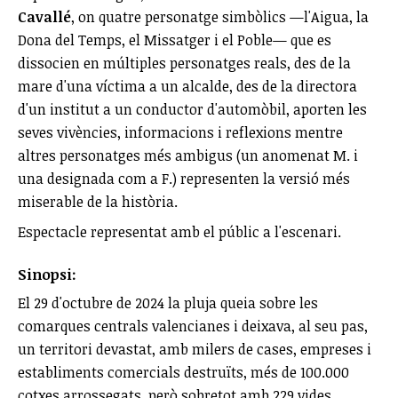
Cavallé
, on quatre personatge simbòlics —l'Aigua, la
Dona del Temps, el Missatger i el Poble— que es
dissocien en múltiples personatges reals, des de la
mare d'una víctima a un alcalde, des de la directora
d'un institut a un conductor d'automòbil, aporten les
seves vivències, informacions i reflexions mentre
altres personatges més ambigus (un anomenat M. i
una designada com a F.) representen la versió més
miserable de la història.
Espectacle representat amb el públic a l'escenari.
Sinopsi:
El 29 d'octubre de 2024 la pluja queia sobre les
comarques centrals valencianes i deixava, al seu pas,
un territori devastat, amb milers de cases, empreses i
establiments comercials destruïts, més de 100.000
cotxes arrossegats, però sobretot amb 229 vides