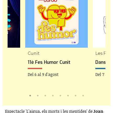
Cunit
Les Pile
11è Fes Humor Cunit
Danseu 
Del 6 al 9 d'agost
Del 7 al 9
Espectacle 'L'aigua, els morts i les mentides' de
Joan