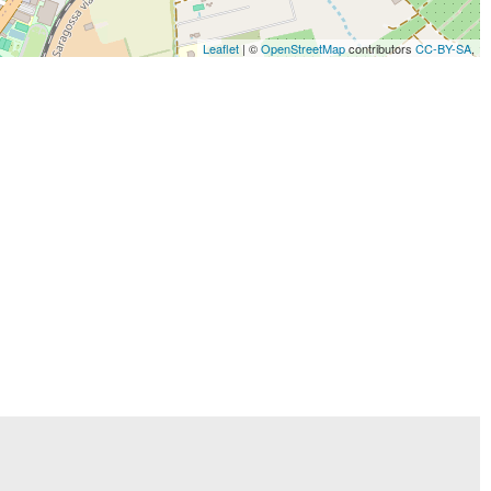
Leaflet
| ©
OpenStreetMap
contributors
CC-BY-SA
,