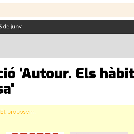
3 de juny
ió 'Autour. Els hàbi
sa'
 Et proposem: