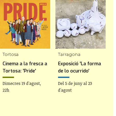
Tortosa
Tarragona
Cinema a la fresca a
Exposició 'La forma
I
Tortosa: 'Pride'
de lo ocurrido'
D
Dimecres 19 d'agost,
Del 5 de juny al 23
22h
d'agost