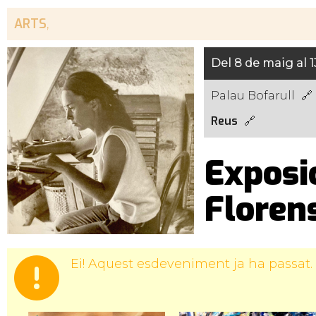
ARTS
,
Del 8 de maig al 1
Palau Bofarull
Reus
Exposic
Floren
Ei! Aquest esdeveniment ja ha passat.