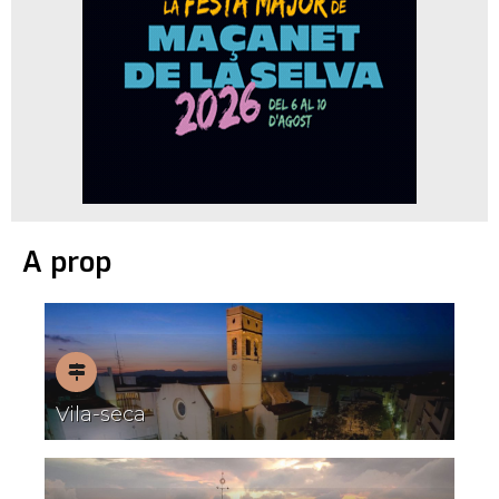
A prop
Pobles
Vila-seca
amb
encant