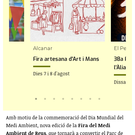
Alcanar
El Perel
 de
Fira artesana d'Art i Mans
38a Fes
l’Àlia
Dies 7 i 8 d'agost
Dissabte 
Amb motiu de la commemoració del Dia Mundial del
Medi Ambient, nova edició de la
Fira del Medi
Ambient de Reus
, que tornarà a convertir el Parc de