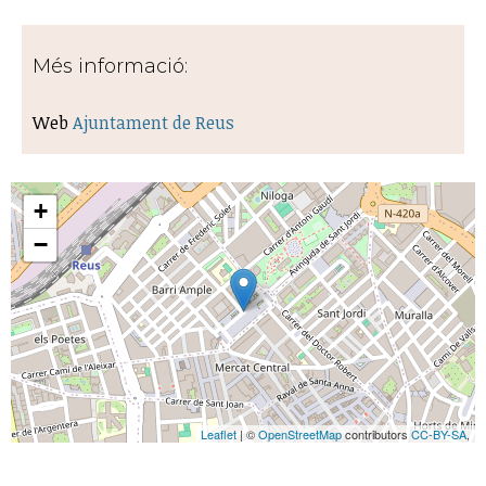
Més informació:
Web
Ajuntament de Reus
+
−
Leaflet
| ©
OpenStreetMap
contributors
CC-BY-SA
,