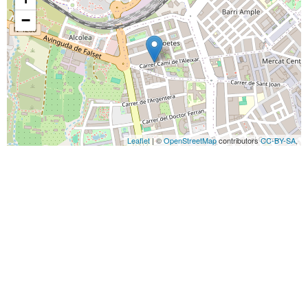
−
Leaflet
| ©
OpenStreetMap
contributors
CC-BY-SA
,