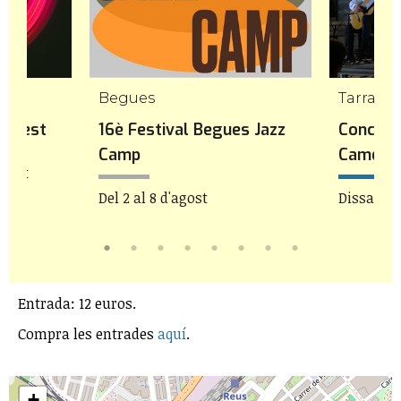
mp
Begues
Tarrago
icFest
16è Festival Begues Jazz
Concert
Camp
Camera
agost
Del 2 al 8 d'agost
Dissabte 
Entrada: 12 euros.
Compra les entrades
aquí
.
+