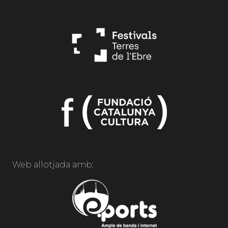
Web allotjada amb: