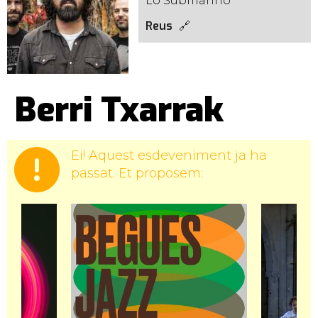
Lo Submarino
Reus
Berri Txarrak
Ei! Aquest esdeveniment ja ha
passat. Et proposem: