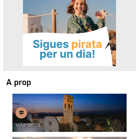
A prop
Pobles
Vila-seca
amb
encant