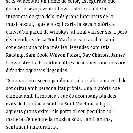
se’ls va acostar un home de color, assegurava que
durant la seva joventut havia estat xofer de la
furgoneta de gira dels més grans intèrprets de la
música soul, i que els explicaria la seva història a
canvi d’un parell de whiskys, al final van ser sis..., però
els membres de La Soul Machine van acabar la nit
coneixent una mica més les llegendes com Otis
Redding, Sam Cook, Wilson Picket, Ray Charles, James
Brown, Aretha Franklin i altres. Ara tenen una missió:
difondre aquestes llegendes.
15 músics en escena per donar vida i color a un estil de
sonoritat amb personalitat pròpia. Una història que
camina amb la música i que és acompanyada dels
èxits de la música soul. La Soul Machine adapta
aquests grans èxits i els porta al seu peculiar so i
manera d’entendre la música soul... amb ànima,
sentiment i naturalitat.