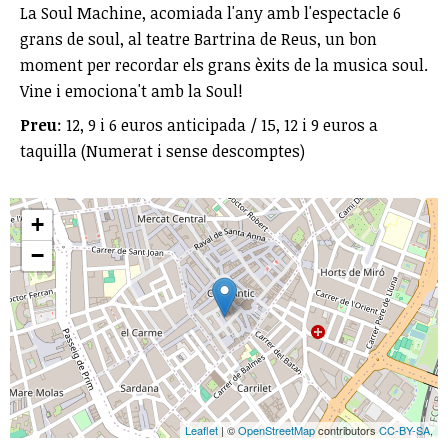
La Soul Machine, acomiada l'any amb l'espectacle 6
grans de soul, al teatre Bartrina de Reus, un bon
moment per recordar els grans èxits de la musica soul.
Vine i emociona't amb la Soul!
Preu
: 12, 9 i 6 euros anticipada / 15, 12 i 9 euros a
taquilla (Numerat i sense descomptes)
+
−
Leaflet
| ©
OpenStreetMap
contributors
CC-BY-SA
,