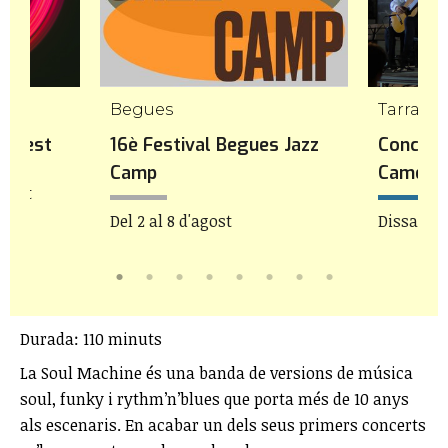
mp
Begues
Tarrago
icFest
16è Festival Begues Jazz
Concert
Camp
Camera
agost
Del 2 al 8 d'agost
Dissabte 
Durada: 110 minuts
La Soul Machine és una banda de versions de música
soul, funky i rythm’n’blues que porta més de 10 anys
als escenaris. En acabar un dels seus primers concerts