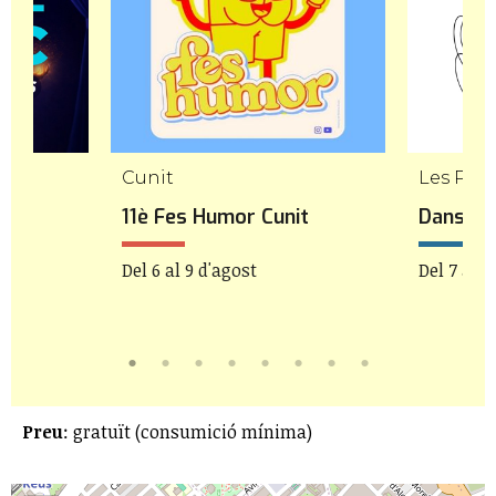
Cunit
Les Pile
11è Fes Humor Cunit
Danseu 
Del 6 al 9 d'agost
Del 7 al 9
Preu
: gratuït (consumició mínima)