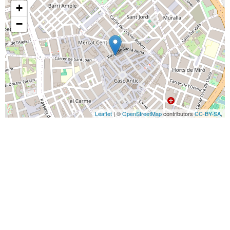
+
−
Leaflet
| ©
OpenStreetMap
contributors
CC-BY-SA
,