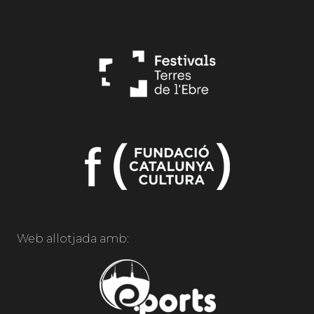
Web allotjada amb: