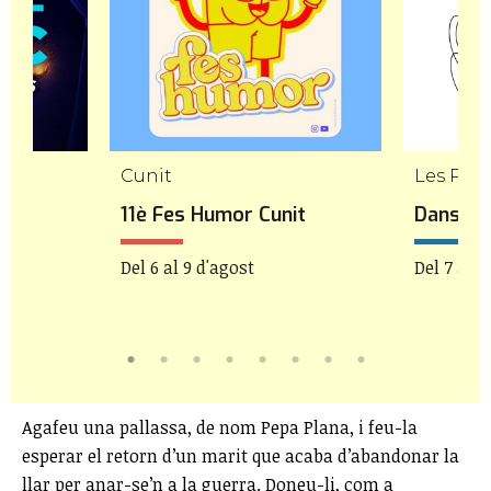
Cunit
Les Pile
11è Fes Humor Cunit
Danseu 
Del 6 al 9 d'agost
Del 7 al 9
Agafeu una pallassa, de nom Pepa Plana, i feu-la
esperar el retorn d’un marit que acaba d’abandonar la
llar per anar-se’n a la guerra. Doneu-li, com a