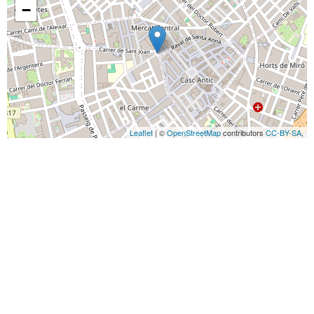
−
Leaflet
| ©
OpenStreetMap
contributors
CC-BY-SA
,