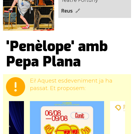
Teatre Fortuny
Reus
'Penèlope' amb
Pepa Plana
Ei! Aquest esdeveniment ja ha
passat. Et proposem: