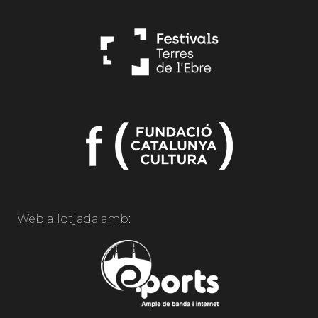
Web allotjada amb: