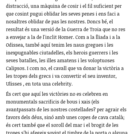
distracció, una màquina de cosir i el fil suficient per
que cosint pugui oblidar les seves penes i ens faci a
nosaltres oblidar de pas les nostres. Doncs bé, el
resultat és una versió de la Guerra de Troia que no res
a envejar a la de l'inclit Homer. Com a la Íliada i a la
Odissea, també aquí tenim les naus gregues i les
inexpugnables ciutadelles, els herois guerrers i les
seves batalles, les illes amatens i les voloptuoses
Calipsos. I com no, el cavall que va donar la victòria a
les tropes dels grecs i va convertir el seu inventor,
Ulisses , en tota una celebrity.
És cert que aquí les victòries no es celebren en
monumentals sacrificis de bous i xais (els
avantpassats de les nostres costellades? per agrair els
favors dels déus, sinó amb unes copes de cava català;
és cert també que el soroll del mar i el brogit de les
tropes s'hi afegeix sovint el timbre de la porta o alguna