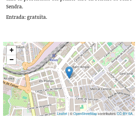
Sendra.
Entrada: gratuïta.
+
−
Leaflet
| ©
OpenStreetMap
contributors
CC-BY-SA
,