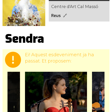
Centre d'Art Cal Massó
Reus
Sendra
Ei! Aquest esdeveniment ja ha
passat. Et proposem: