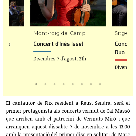
Mont-roig del Camp
Sitges
stra
Concert d'Inés Issel
Concert 
Duo
Divendres 7 d'agost, 21h
21h
Divendres
El cantautor de Flix resident a Reus, Sendra, serà el
primer protagonista als concerts vermut de Cal Massó
que arriben amb el patrocini de Vermuts Miró i que
arranquen aquest dissabte 7 de novembre a les 13.00
amb la presentació del primer disc en solitari de Marc