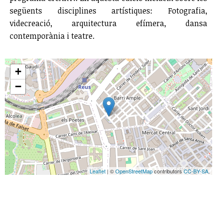
següents disciplines artístiques: Fotografia,
videcreació, arquitectura efímera, dansa
contemporània i teatre.
+
−
Leaflet
| ©
OpenStreetMap
contributors
CC-BY-SA
,