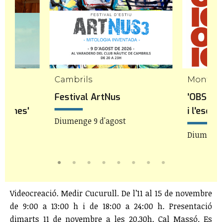
Cambrils
Mont-ro
 a
Festival ArtNus
'OBSESS
flames'
i l'escu
Diumenge 9 d'agost
22h
Diumenge 
Videocreació. Medir Cucurull. De l’11 al 15 de novembre
de 9:00 a 13:00 h i de 18:00 a 24:00 h. Presentació
dimarts 11 de novembre a les 20.30h. Cal Massó. Es