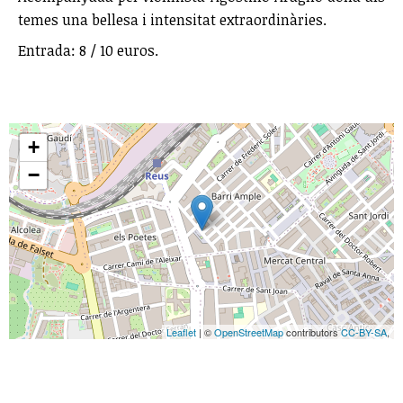
temes una bellesa i intensitat extraordinàries.
Entrada: 8 / 10 euros.
+
−
Leaflet
| ©
OpenStreetMap
contributors
CC-BY-SA
,