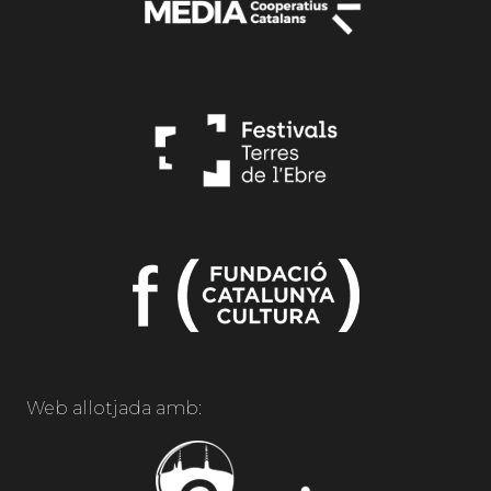
Web allotjada amb: