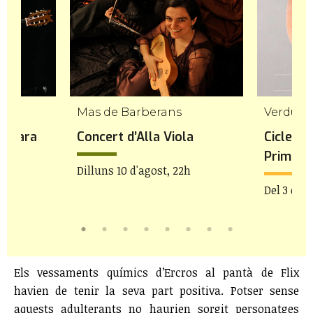
Mas de Barberans
Verdú
 Gavara
Concert d’Alla Viola
Cicle de
Prim
Dilluns 10 d'agost, 22h
Del 3 de j
Els vessaments químics d’Ercros al pantà de Flix
havien de tenir la seva part positiva. Potser sense
aquests adulterants no haurien sorgit personatges