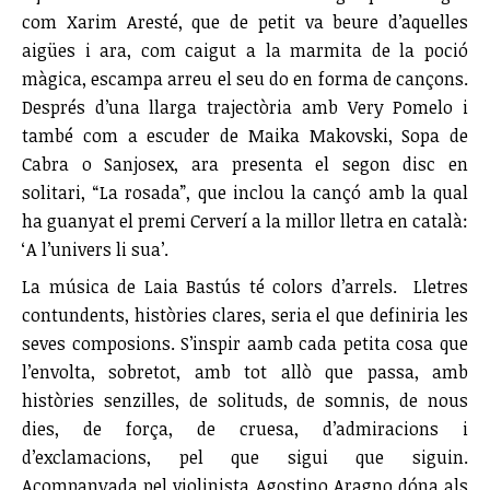
com Xarim Aresté, que de petit va beure d’aquelles
aigües i ara, com caigut a la marmita de la poció
màgica, escampa arreu el seu do en forma de cançons.
Després d’una llarga trajectòria amb Very Pomelo i
també com a escuder de Maika Makovski, Sopa de
Cabra o Sanjosex, ara presenta el segon disc en
solitari, “La rosada”, que inclou la cançó amb la qual
ha guanyat el premi Cerverí a la millor lletra en català:
‘A l’univers li sua’.
La música de Laia Bastús té colors d’arrels. Lletres
contundents, històries clares, seria el que definiria les
seves composions. S’inspir aamb cada petita cosa que
l’envolta, sobretot, amb tot allò que passa, amb
històries senzilles, de solituds, de somnis, de nous
dies, de força, de cruesa, d’admiracions i
d’exclamacions, pel que sigui que siguin.
Acompanyada pel violinista Agostino Aragno dóna als