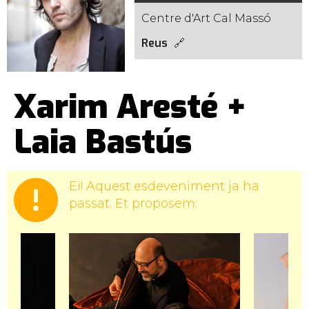
Centre d'Art Cal Massó
Reus
Xarim Aresté +
Laia Bastús
Ei! Aquest esdeveniment ja ha
passat. Et proposem: