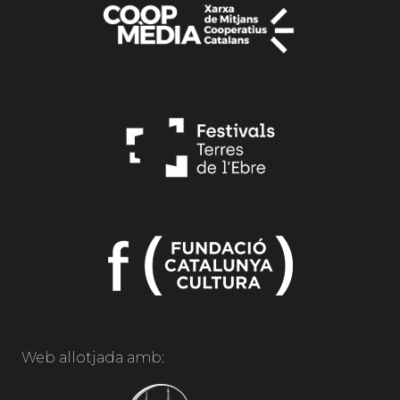
Web allotjada amb: