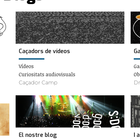
Caçadors de vídeos
Ga
Vídeos
Ga
Curiositats audiovisuals
Ob
Caçador Camp
Dr
El nostre blog
I 