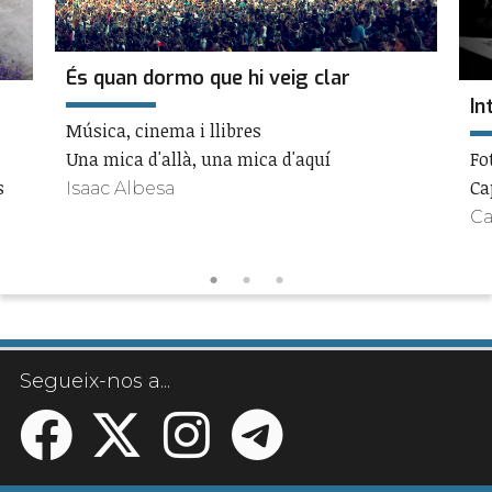
És quan dormo que hi veig clar
In
Música, cinema i llibres
Una mica d'allà, una mica d'aquí
Fo
s
Ca
Isaac Albesa
Ca
Segueix-nos a...