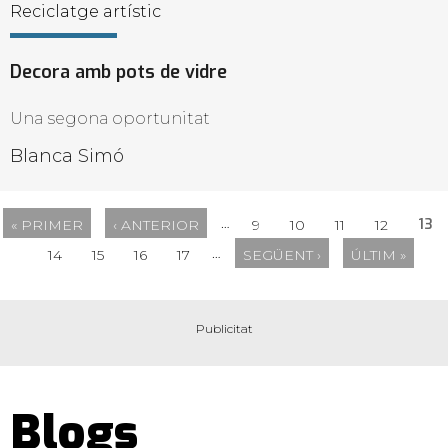
Reciclatge artístic
Decora amb pots de vidre
Una segona oportunitat
Blanca Simó
…
13
« PRIMER
‹ ANTERIOR
9
10
11
12
…
14
15
16
17
SEGÜENT ›
ÚLTIM »
Blogs