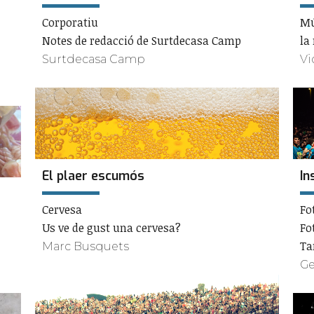
Corporatiu
Mú
Notes de redacció de Surtdecasa Camp
la
Surtdecasa Camp
Vi
El plaer escumós
In
Cervesa
Fo
Us ve de gust una cervesa?
Fo
Ta
Marc Busquets
Ge