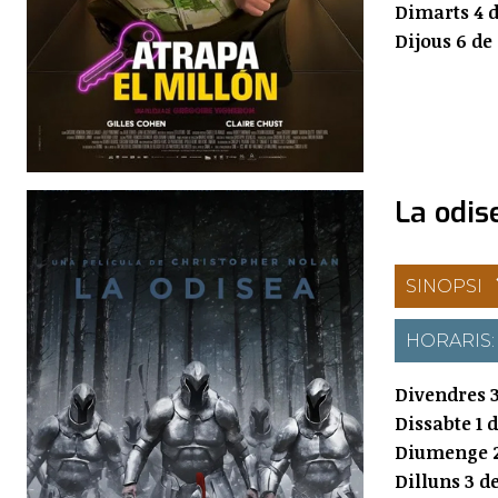
Dimarts 4 d
Dijous 6 de
La odis
SINOPSI
HORARIS
Divendres 3
Dissabte 1 
Diumenge 2
Dilluns 3 d