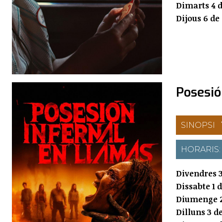
Dimarts 4 d
Dijous 6 de
Posesió
SINOPSI
HORARIS
Divendres 3
Dissabte 1 
Diumenge 2
Dilluns 3 d