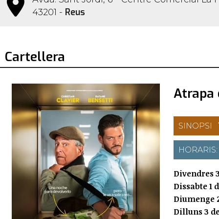
Reus
43201 -
Cartellera
Atrapa 
SINOPSI
HORARIS
Divendres 3
Dissabte 1 
Diumenge 2
Dilluns 3 d