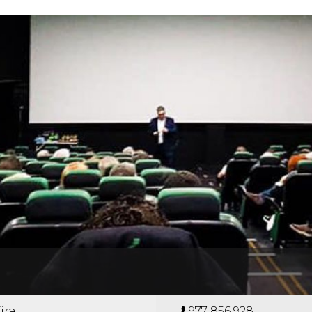
ira
977 856 928