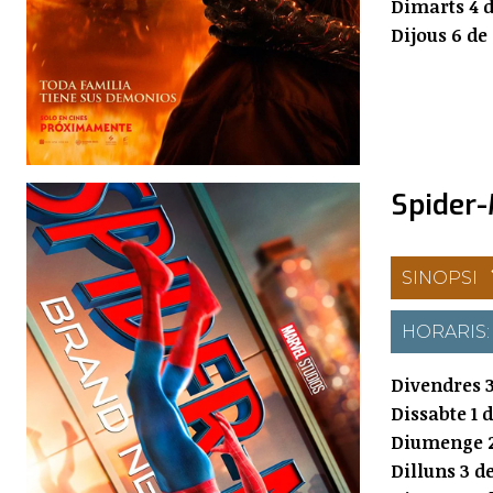
Dimarts 4 d
Dijous 6 de
Spider
SINOPSI
HORARIS
Divendres 3
Dissabte 1 
Diumenge 2
Dilluns 3 d