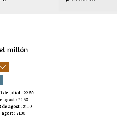
el millón
:
1 de juliol
: 22.50
de agost
: 22.50
 de agost
: 21.30
e agost
: 21.30