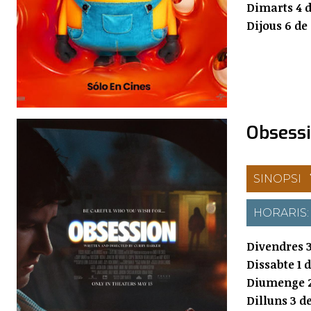
Dimarts 4 d
Dijous 6 de
Obsess
SINOPSI
HORARIS
Divendres 3
Dissabte 1 
Diumenge 2
Dilluns 3 d