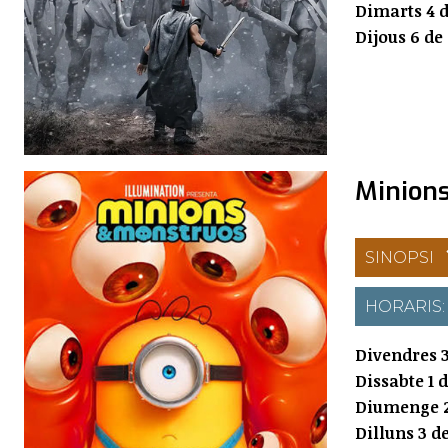
Dimarts 4 d
Dijous 6 de
Minion
SINOPSI
HORARIS
Divendres 3
Dissabte 1 
Diumenge 2
Dilluns 3 d