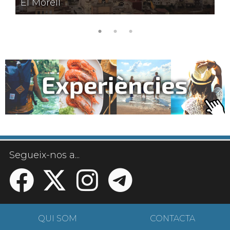
El Morell
amb
encant
Segueix-nos a...
QUI SOM
CONTACTA