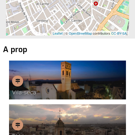
Leaflet
| ©
OpenStreetMap
contributors
CC-BY-SA
,
A prop
Pobles
Vila-seca
amb
encant
Pobles