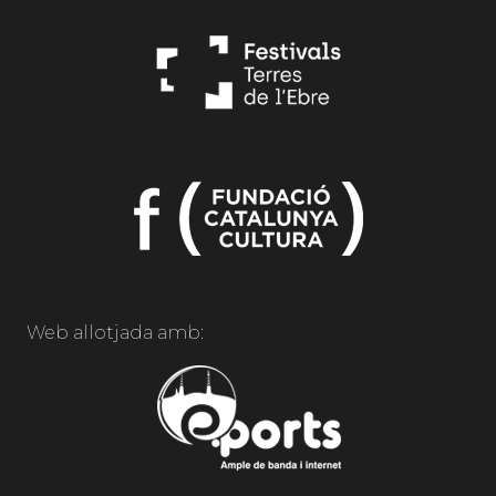
Web allotjada amb: