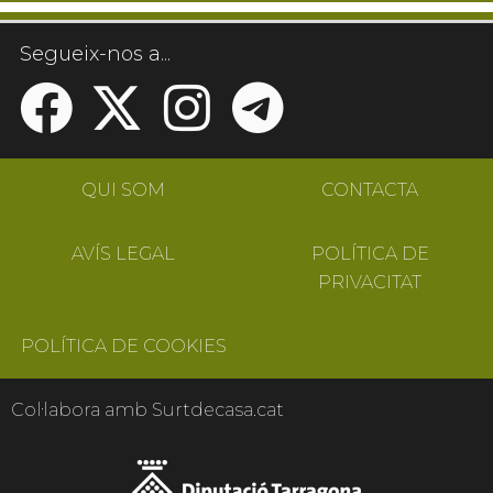
Segueix-nos a...
QUI SOM
CONTACTA
AVÍS LEGAL
POLÍTICA DE
PRIVACITAT
POLÍTICA DE COOKIES
Col·labora amb Surtdecasa.cat