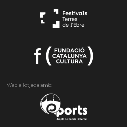
Web allotjada amb: