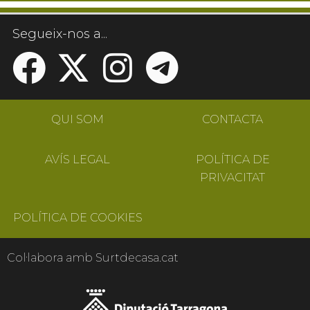
Segueix-nos a...
QUI SOM
CONTACTA
AVÍS LEGAL
POLÍTICA DE
PRIVACITAT
POLÍTICA DE COOKIES
Col·labora amb Surtdecasa.cat