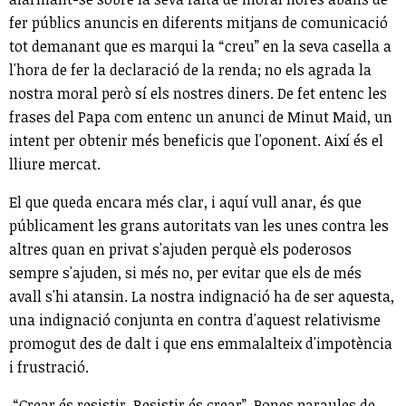
fer públics anuncis en diferents mitjans de comunicació
tot demanant que es marqui la “creu” en la seva casella a
l'hora de fer la declaració de la renda; no els agrada la
nostra moral però sí els nostres diners. De fet entenc les
frases del Papa com entenc un anunci de Minut Maid, un
intent per obtenir més beneficis que l'oponent. Així és el
lliure mercat.
El que queda encara més clar, i aquí vull anar, és que
públicament les grans autoritats van les unes contra les
altres quan en privat s'ajuden perquè els poderosos
sempre s'ajuden, si més no, per evitar que els de més
avall s'hi atansin. La nostra indignació ha de ser aquesta,
una indignació conjunta en contra d'aquest relativisme
promogut des de dalt i que ens emmalalteix d'impotència
i frustració.
“Crear és resistir. Resistir és crear”. Bones paraules de