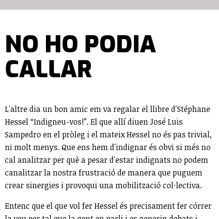
NO HO PODIA
CALLAR
L'altre dia un bon amic em va regalar el llibre d'Stéphane
Hessel “Indigneu-vos!”. El que allí diuen José Luis
Sampedro en el pròleg i el mateix Hessel no és pas trivial,
ni molt menys. Que ens hem d'indignar és obvi si més no
cal analitzar per què a pesar d'estar indignats no podem
canalitzar la nostra frustració de manera que puguem
crear sinergies i provoqui una mobilització col·lectiva.
Entenc que el que vol fer Hessel és precisament fer córrer
la veu per tal que la gent en parli i es generin debats i