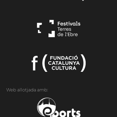
Web allotjada amb: