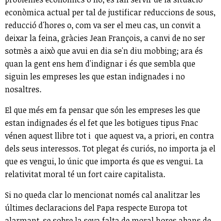
econòmica actual per tal de justificar reduccions de sous,
reducció d'hores o, com va ser el meu cas, un convit a
deixar la feina, gràcies Jean François, a canvi de no ser
sotmès a això que avui en dia se'n diu mobbing; ara és
quan la gent ens hem d'indignar i és que sembla que
siguin les empreses les que estan indignades i no
nosaltres.
El que més em fa pensar que són les empreses les que
estan indignades és el fet que les botigues tipus Fnac
vénen aquest llibre tot i que aquest va, a priori, en contra
dels seus interessos. Tot plegat és curiós, no importa ja el
que es vengui, lo únic que importa és que es vengui. La
relativitat moral té un fort caire capitalista.
Si no queda clar lo mencionat només cal analitzar les
últimes declaracions del Papa respecte Europa tot
alarmant-se sobre la seva falta de moral hores abans de