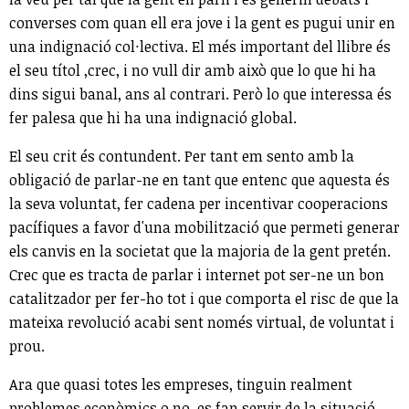
converses com quan ell era jove i la gent es pugui unir en
una indignació col·lectiva. El més important del llibre és
el seu títol ,crec, i no vull dir amb això que lo que hi ha
dins sigui banal, ans al contrari. Però lo que interessa és
fer palesa que hi ha una indignació global.
El seu crit és contundent. Per tant em sento amb la
obligació de parlar-ne en tant que entenc que aquesta és
la seva voluntat, fer cadena per incentivar cooperacions
pacífiques a favor d'una mobilització que permeti generar
els canvis en la societat que la majoria de la gent pretén.
Crec que es tracta de parlar i internet pot ser-ne un bon
catalitzador per fer-ho tot i que comporta el risc de que la
mateixa revolució acabi sent només virtual, de voluntat i
prou.
Ara que quasi totes les empreses, tinguin realment
problemes econòmics o no, es fan servir de la situació