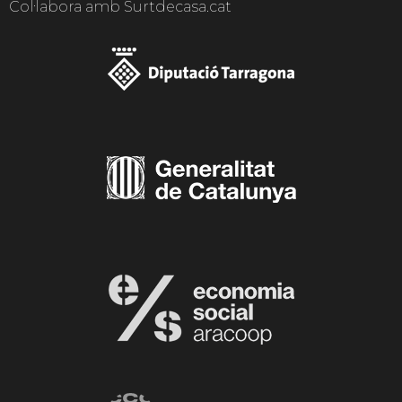
Col·labora amb Surtdecasa.cat