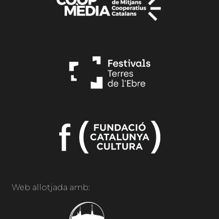
Web allotjada amb: