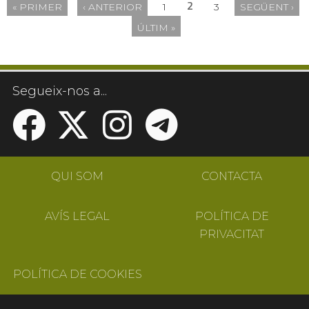
2
« PRIMER
‹ ANTERIOR
1
3
SEGÜENT ›
Pàgines
ÚLTIM »
Segueix-nos a...
QUI SOM
CONTACTA
AVÍS LEGAL
POLÍTICA DE
PRIVACITAT
POLÍTICA DE COOKIES