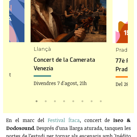
Llançà
Prada d
 Món
Concert de la Camerata
77è Fest
Venezia
Prada
'agost
Divendres 7 d'agost, 21h
Del 28 de 
En el marc del
Festival Ítaca
, concert de
Iseo &
Dodosound
. Després d’una llarga aturada, tanquen les
portes de l’estudi per tornar als escenaris amb 'Inédito