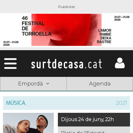
Empordà
Agenda
MÚSICA
,
2021
Dijous 24 de juny, 22h