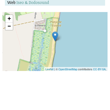
Web
Iseo & Dodosound
+
−
Leaflet
| ©
OpenStreetMap
contributors
CC-BY-SA
,