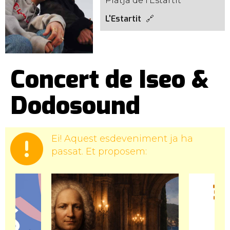
Platja de l'Estartit
L'Estartit
Concert de Iseo &
Dodosound
Ei! Aquest esdeveniment ja ha
passat. Et proposem: