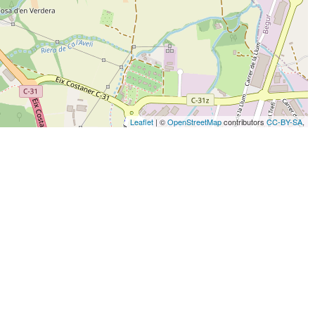
Leaflet
| ©
OpenStreetMap
contributors
CC-BY-SA
,