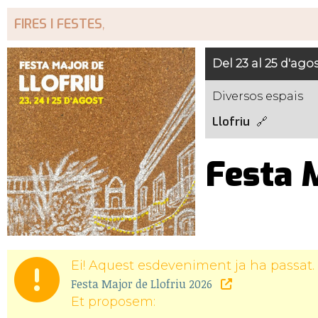
FIRES I FESTES
,
Del 23 al 25 d'ago
Diversos espais
Llofriu
Festa M
Ei! Aquest esdeveniment ja ha passat. 
Festa Major de Llofriu 2026
Et proposem: