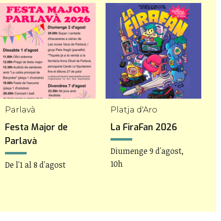
Parlavà
Platja d'Aro
V
Festa Major de
La FiraFan 2026
F
Parlavà
V
Diumenge 9 d'agost,
10h
De l'1 al 8 d'agost
D