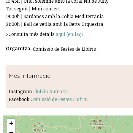
10:45h | Ofici solemne amb la coral Nit de Juny
Tot seguit | Mini concert
19:00h | Sardanes amb la Cobla Mediterrània
21:00h | Ball de vetlla amb la Betty Orquestra
>Consulta més detalls
aquí (enllaç)
Organitza:
Comissió de Festes de Llofriu
Més informació:
Instagram
Llofriu Autèntic
Facebook
Comissió de Festes Llofriu
+
−