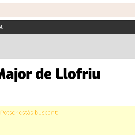
st
ajor de Llofriu
Potser estàs buscant: