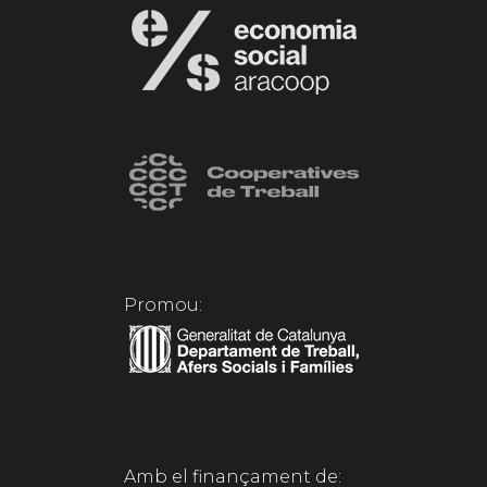
Promou:
Amb el finançament de: