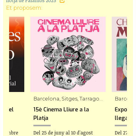
llotja de Palamós 2025
Et proposem:
Barcelona, Sitges, Tarragona, Palamós, Tossa de Mar
Barcelo
es del
15è Cinema Lliure a la
Exposici
Platja
llegat d
 setembre
Del 25 de juny al 10 d'agost
Del 27 de