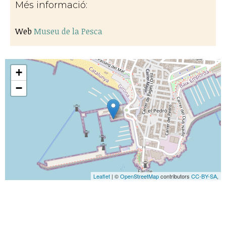
Més informació:
Web
Museu de la Pesca
+
−
Leaflet
| ©
OpenStreetMap
contributors
CC-BY-SA
,