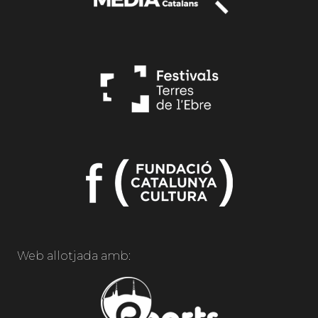
Web allotjada amb: