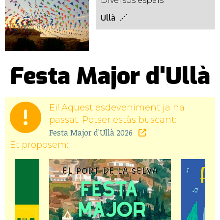
Diversos espais
Ullà
Festa Major d'Ullà
Ei! Aquest esdeveniment ja ha
passat. Potser estàs buscant:
Festa Major d'Ullà 2026
Et proposem: