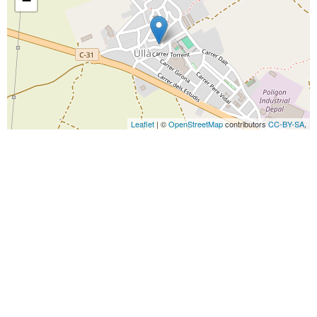
−
Leaflet
| ©
OpenStreetMap
contributors
CC-BY-SA
,