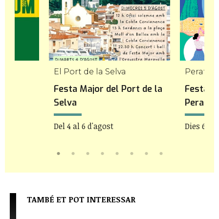
El Port de la Selva
Peratall
Festa Major del Port de la
Festa M
Selva
Peratal
Del 4 al 6 d'agost
Dies 6 i 7
TAMBÉ ET POT INTERESSAR