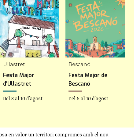
Ullastret
Bescanó
C
Festa Major
Festa Major de
F
d'Ullastret
Bescanó
C
Del 8 al 10 d'agost
Del 5 al 10 d'agost
D
s posa en valor un territori compromès amb el nou