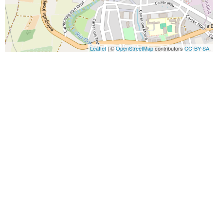
Leaflet
| ©
OpenStreetMap
contributors
CC-BY-SA
,