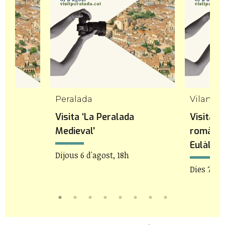
Peralada
Vilanov
Visita ‘La Peralada
Visita a
Medieval’
romàniq
Eulàlia
Dijous 6 d'agost, 18h
Dies 7 i 8