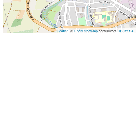
Leaflet
| ©
OpenStreetMap
contributors
CC-BY-SA
,