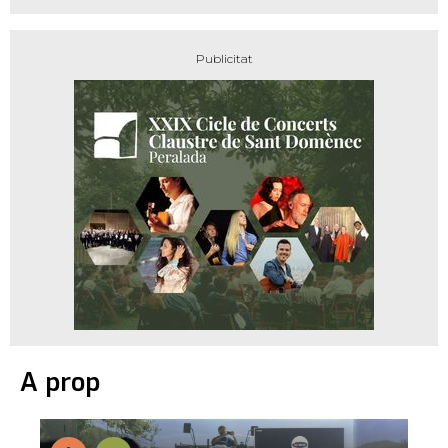
A prop