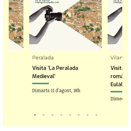
Peralada
Vilanov
Visita ‘La Peralada
Visita a
Medieval’
romàniq
Eulàlia
8h
Dimarts 11 d'agost, 18h
Dimecres 