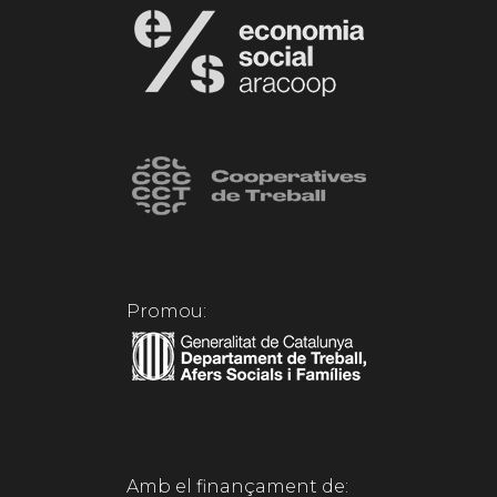
Promou:
Amb el finançament de: