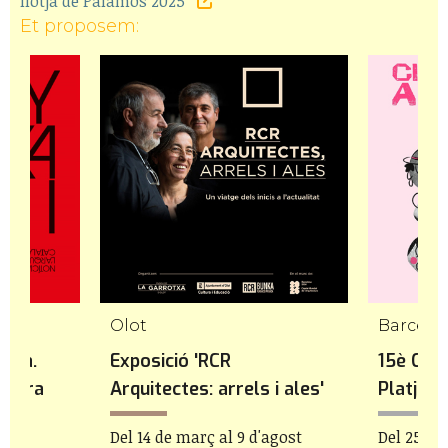
llotja de Palamós 2025
Et proposem:
Olot
auxa.
Exposició 'RCR
15è Cine
ectura
Arquitectes: arrels i ales'
Platja
Del 14 de març al 9 d'agost
Del 25 de 