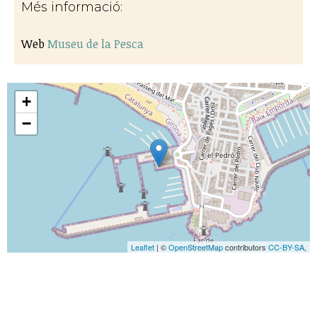
Més informació:
Web
Museu de la Pesca
+
−
Leaflet
| ©
OpenStreetMap
contributors
CC-BY-SA
,